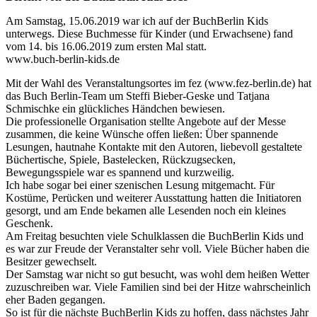
Am Samstag, 15.06.2019 war ich auf der BuchBerlin Kids
unterwegs. Diese Buchmesse für Kinder (und Erwachsene) fand
vom 14. bis 16.06.2019 zum ersten Mal statt.
www.buch-berlin-kids.de
Mit der Wahl des Veranstaltungsortes im fez (www.fez-berlin.de) hat
das Buch Berlin-Team um Steffi Bieber-Geske und Tatjana
Schmischke ein glückliches Händchen bewiesen.
Die professionelle Organisation stellte Angebote auf der Messe
zusammen, die keine Wünsche offen ließen: Über spannende
Lesungen, hautnahe Kontakte mit den Autoren, liebevoll gestaltete
Büchertische, Spiele, Bastelecken, Rückzugs­ecken,
Bewegungsspiele war es spannend und kurzweilig.
Ich habe sogar bei einer szenischen Lesung mitgemacht. Für
Kostüme, Perücken und wei­terer Ausstattung hatten die Initiatoren
gesorgt, und am Ende bekamen alle Lesenden noch ein kleines
Geschenk.
Am Freitag besuchten viele Schulklassen die BuchBerlin Kids und
es war zur Freude der Ver­anstalter sehr voll. Viele Bücher haben die
Besitzer gewechselt.
Der Samstag war nicht so gut besucht, was wohl dem heißen Wetter
zuzuschreiben war. Viele Familien sind bei der Hitze wahrscheinlich
eher Baden gegangen.
So ist für die nächste BuchBerlin Kids zu hoffen, dass nächstes Jahr