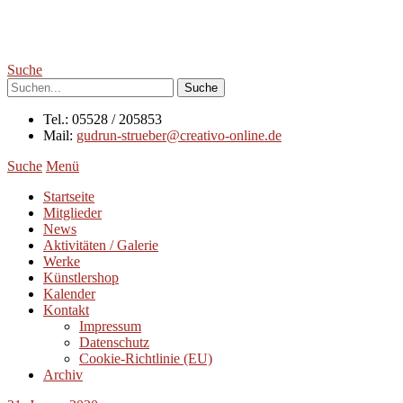
Suche
Tel.: 05528 / 205853
Mail:
gudrun-strueber@creativo-online.de
Suche
Menü
Startseite
Mitglieder
News
Aktivitäten / Galerie
Werke
Künstlershop
Kalender
Kontakt
Impressum
Datenschutz
Cookie-Richtlinie (EU)
Archiv