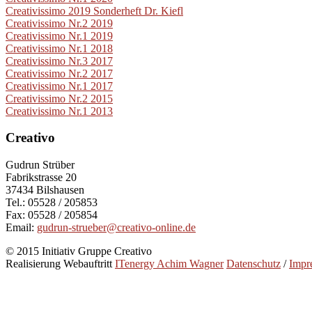
Creativissimo 2019 Sonderheft Dr. Kiefl
Creativissimo Nr.2 2019
Creativissimo Nr.1 2019
Creativissimo Nr.1 2018
Creativissimo Nr.3 2017
Creativissimo Nr.2 2017
Creativissimo Nr.1 2017
Creativissimo Nr.2 2015
Creativissimo Nr.1 2013
Creativo
Gudrun Strüber
Fabrikstrasse 20
37434 Bilshausen
Tel.: 05528 / 205853
Fax: 05528 / 205854
Email:
gudrun-strueber@creativo-online.de
© 2015 Initiativ Gruppe Creativo
Realisierung Webauftritt
ITenergy Achim Wagner
Datenschutz
/
Impr
Creativo
Initiativ Gruppe