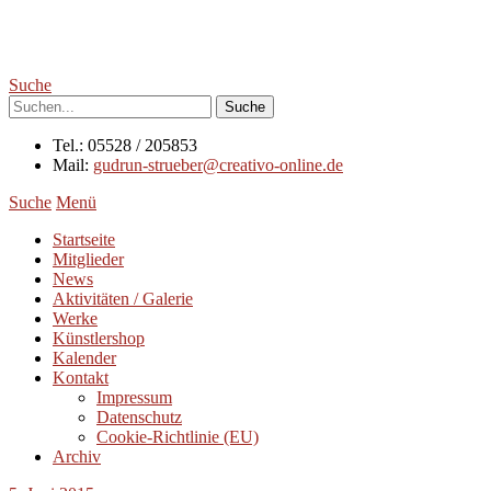
Suche
Tel.: 05528 / 205853
Mail:
gudrun-strueber@creativo-online.de
Suche
Menü
Startseite
Mitglieder
News
Aktivitäten / Galerie
Werke
Künstlershop
Kalender
Kontakt
Impressum
Datenschutz
Cookie-Richtlinie (EU)
Archiv