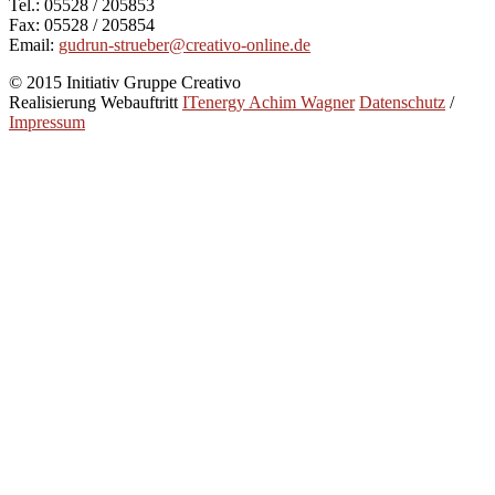
Tel.: 05528 / 205853
Fax: 05528 / 205854
Email:
gudrun-strueber@creativo-online.de
© 2015 Initiativ Gruppe Creativo
Realisierung Webauftritt
ITenergy Achim Wagner
Datenschutz
/
Impressum
Creativo
Initiativ Gruppe