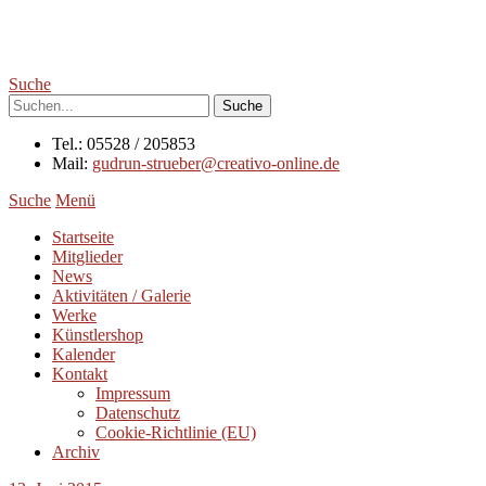
Suche
Tel.: 05528 / 205853
Mail:
gudrun-strueber@creativo-online.de
Suche
Menü
Startseite
Mitglieder
News
Aktivitäten / Galerie
Werke
Künstlershop
Kalender
Kontakt
Impressum
Datenschutz
Cookie-Richtlinie (EU)
Archiv